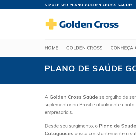
Skip
SIMULE SEU PLANO GOLDEN CROSS SAÚDE!
to
content
HOME
GOLDEN CROSS
CONHEÇA 
PLANO DE SAÚDE G
A
Golden Cross Saúde
se orgulha de ser
suplementar no Brasil e atualmente conta 
empresariais.
Desde seu surgimento, o
Plano de Saúde
Cataguases
busca constantemente a sati